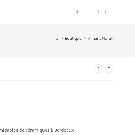
Toggle
B
website
o
>
Boutique
>
Aimant Norah
search
u
t
i
q
ormidable!) de céramiques à Bordeaux.