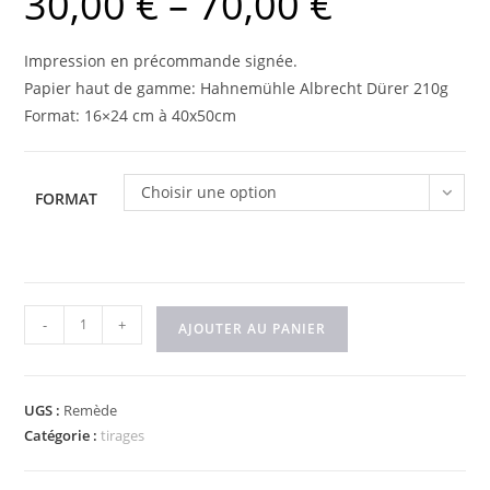
30,00
€
–
70,00
€
Impression en précommande signée.
Papier haut de gamme: Hahnemühle Albrecht Dürer 210g
Format: 16×24 cm à 40x50cm
Choisir une option
FORMAT
quantité
-
+
AJOUTER AU PANIER
de
Remède
miracle
UGS :
Remède
Catégorie :
tirages