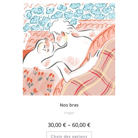
plusieurs
variations.
Les
options
peuvent
être
choisies
sur
la
page
du
produit
Nos bras
tirages
30,00
€
–
60,00
€
Ce
Choix des options
produit