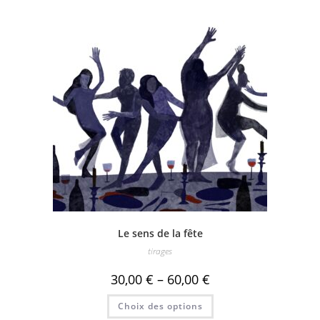
Le sens de la fête
tirages
30,00
€
–
60,00
€
Ce
Choix des options
produit
a