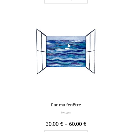
a
plusieurs
variations.
Les
options
peuvent
être
choisies
sur
la
page
du
produit
Par ma fenêtre
tirages
30,00
€
–
60,00
€
Ce